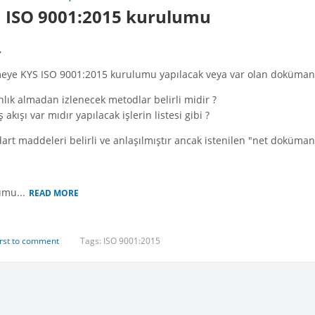
ISO 9001:2015 kurulumu
,
tmeye KYS ISO 9001:2015 kurulumu yapılacak veya var olan dokümanl
ık almadan izlenecek metodlar belirli midir ?
ş akışı var mıdır yapılacak işlerin listesi gibi ?
art maddeleri belirli ve anlaşılmıştır ancak istenilen "net doküman 
umu...
READ MORE
irst to comment
Tags:
ISO 9001:2015