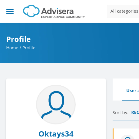
All categories
Profile
Home
/
Profile
User a
RE
Sort by:
Oktays34