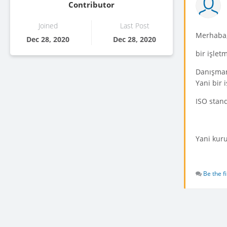
Contributor
Joined
Last Post
Merhaba
Dec 28, 2020
Dec 28, 2020
bir işle
Danışmanl
Yani bir i
ISO stand
Yani kur
Be the f